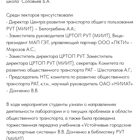
школа” Соловьев Б.А.
Среди лекторов присутствовали:
• Директор Центра развития транспорта общего пользования
РУТ (МИИТ) – Белогребень А.А.;
• Заместитель руководителя ЦРТОП РУТ (МИИТ), Вице-
президент МАП ГЭТ, управляющий партнер ООО «ПКТИ» -
Морозов А.С.;
• Заместитель директора ЦРТОП РУТ Заместитель
директора ЦРТОП РУТ (МИИТ), секретарь Комитета по
развитию общественного транспорта РАТ - Шестопалов А.Г.;
• Председатель НТС комитета по развитию общественного
транспорта РАТ, к.т.н., научный руководитель ОАО «НИИАТ»
- Донченко В.В.
В ходе мероприятия студенты узнали о направлениях
деятельности лаборатории и о текущих проблемах в области
общественного транспорта, а также была проведена
торжественная передача учебников «Устойчивые городские
транспортные системы» В.В. Донченко в библиотеку РУТ
(МИИТ).